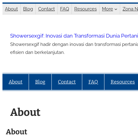
Lewati
About
Blog
Contact
FAQ
Resources
More
Zona N
ke
konten
Showersexgif: Inovasi dan Transformasi Dunia Perta
Showersexgif hadir dengan inovasi dan transformasi pertan
efisien dan berkelanjutan.
About
Blog
Contact
FAQ
Resources
About
About