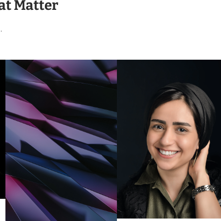
at Matter
.