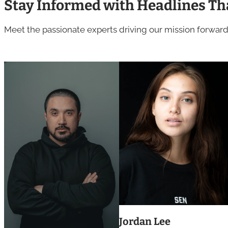
Stay Informed with Headlines Th
Meet the passionate experts driving our mission forward
Jordan Lee