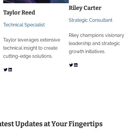
Riley Carter
Taylor Reed
Strategic Consultant
Technical Specialist
Riley champions visionary
Taylor leverages extensive
leadership and strategic
technical insight to create
growth initiatives.
cutting-edge solutions.
Twitter
LinkedIn
Twitter
LinkedIn
atest Updates at Your Fingertips