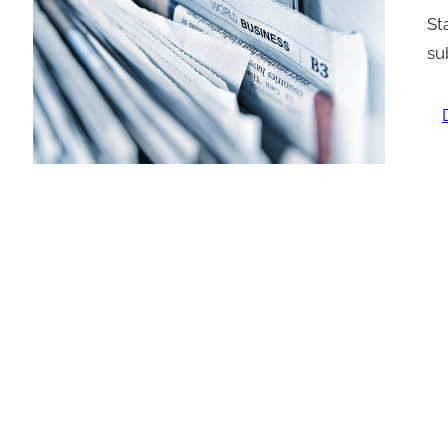
St
su