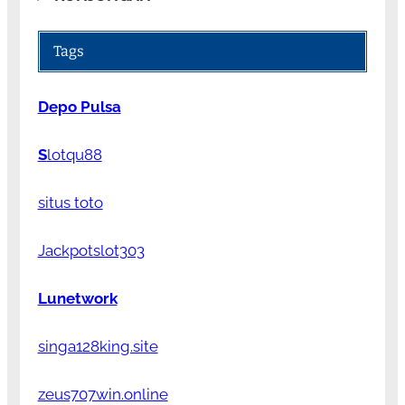
Tags
Depo Pulsa
S
lotqu88
situs toto
Jackpotslot303
Lunetwork
singa128king.site
zeus707win.online