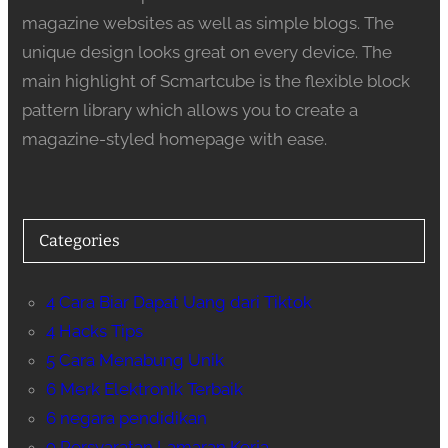
magazine websites as well as simple blogs. The
unique design looks great on every device. The
main highlight of Scmartcube is the flexible block
pattern library which allows you to create a
magazine-styled homepage with ease.
Categories
4 Cara Biar Dapat Uang dari Tiktok
4 Hacks Tips
5 Cara Menabung Unik
6 Merk Elektronik Terbaik
6 negara pendidikan
9 Persyaratan Lamaran Kerja