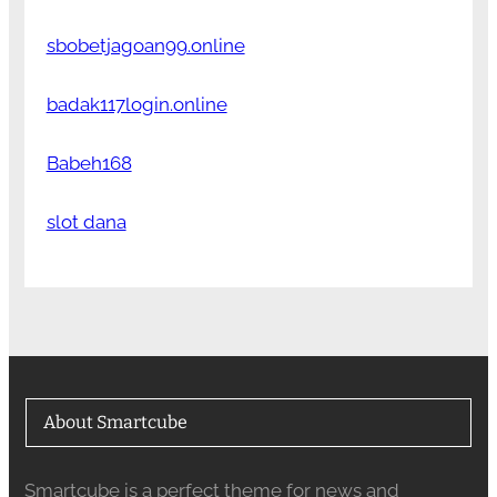
sbobetjagoan99.online
badak117login.online
Babeh168
slot dana
About Smartcube
Smartcube is a perfect theme for news and