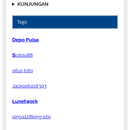
KUNJUNGAN
Tags
Depo Pulsa
S
lotqu88
situs toto
Jackpotslot303
Lunetwork
singa128king.site