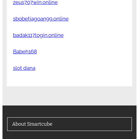
zeus707win.online
sbobetjagoan99.online
badak117login.online
Babeh168
slot dana
About Smartcube