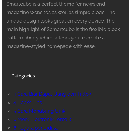
Smartcube is a perfect theme for news and
magazine websites as well as simple blogs. The
unique design looks great on every device. The
main highlight of Scmartcube is the flexible block
pattern library which allows you to create a
magazine-styled homepage with ease.
Categories
4 Cara Biar Dapat Uang dari Tiktok
4 Hacks Tips
5 Cara Menabung Unik
6 Merk Elektronik Terbaik
6 negara pendidikan