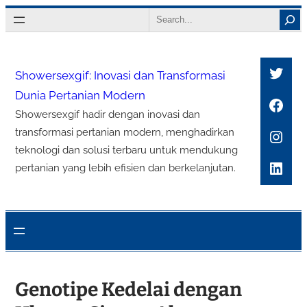
Lewati
Search
ke
konten
Twitt
Showersexgif: Inovasi dan Transformasi
Dunia Pertanian Modern
Face
Showersexgif hadir dengan inovasi dan
Inst
transformasi pertanian modern, menghadirkan
teknologi dan solusi terbaru untuk mendukung
Link
pertanian yang lebih efisien dan berkelanjutan.
Genotipe Kedelai dengan