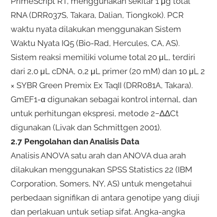
PrimeScript RT, menggunakan sekitar 1 μg total
RNA (DRR037S, Takara, Dalian, Tiongkok). PCR
waktu nyata dilakukan menggunakan Sistem
Waktu Nyata IQ5 (Bio-Rad, Hercules, CA, AS).
Sistem reaksi memiliki volume total 20 μL, terdiri
dari 2,0 μL cDNA, 0,2 μL primer (20 mM) dan 10 μL 2
× SYBR Green Premix Ex TaqII (DRR081A, Takara).
GmEF1-α digunakan sebagai kontrol internal, dan
untuk perhitungan ekspresi, metode 2−ΔΔCt
digunakan (Livak dan Schmittgen 2001).
2.7 Pengolahan dan Analisis Data
Analisis ANOVA satu arah dan ANOVA dua arah
dilakukan menggunakan SPSS Statistics 22 (IBM
Corporation, Somers, NY, AS) untuk mengetahui
perbedaan signifikan di antara genotipe yang diuji
dan perlakuan untuk setiap sifat. Angka-angka