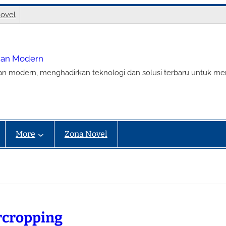
ovel
nian Modern
ian modern, menghadirkan teknologi dan solusi terbaru untuk m
More
Zona Novel
rcropping