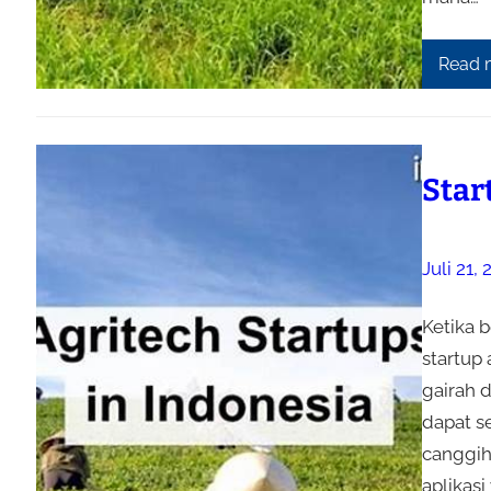
Read 
Star
Juli 21,
Ketika b
startup
gairah 
dapat s
canggih
aplikas