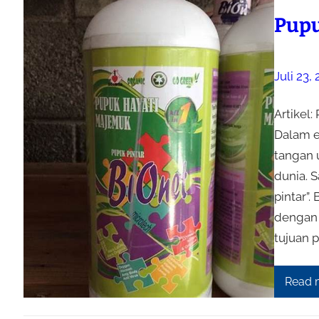
Pupu
Juli 23,
Artikel
Dalam e
tangan 
dunia. 
pintar”
dengan 
tujuan 
Read 