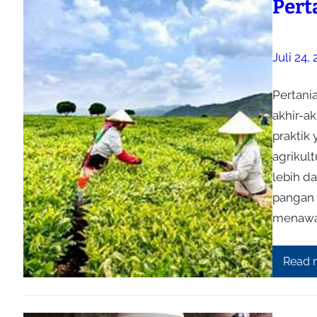
Pert
Juli 24,
Pertani
akhir-ak
praktik
agrikult
lebih d
pangan 
menawar
Read 