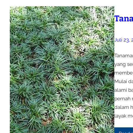
Tan
Juli 23,
Tanaman
yang se
memberi
Mulai d
alami b
pernah
dalam h
layak m