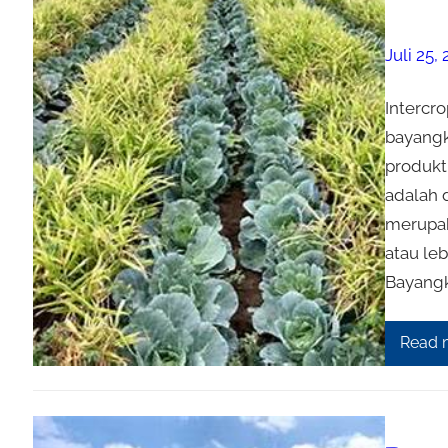
Juli 25,
Intercro
bayangk
produkt
adalah 
merupak
atau le
Bayangk
Read 