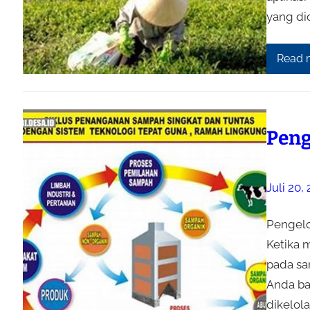
yang di
Read 
Peng
Juli 20,
Pengelo
Ketika 
pada sa
Anda ba
dikelol