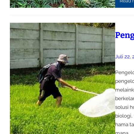
Read 
Peng
Juli 22,
Pengelo
pengelo
melaink
berkelan
solusi 
biologi,
hama ta
mana…