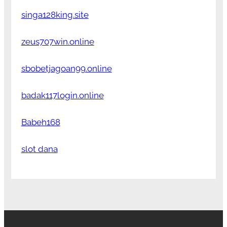
singa128king.site
zeus707win.online
sbobetjagoan99.online
badak117login.online
Babeh168
slot dana