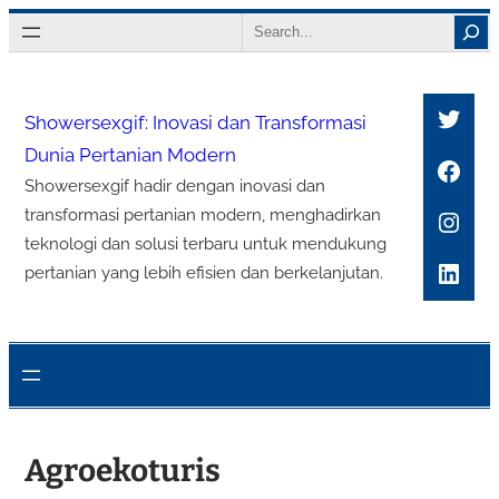
Lewati
Search
ke
konten
Twitt
Showersexgif: Inovasi dan Transformasi
Dunia Pertanian Modern
Face
Showersexgif hadir dengan inovasi dan
Inst
transformasi pertanian modern, menghadirkan
teknologi dan solusi terbaru untuk mendukung
Link
pertanian yang lebih efisien dan berkelanjutan.
Agroekoturis