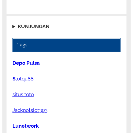
KUNJUNGAN
Tags
Depo Pulsa
S
lotqu88
situs toto
Jackpotslot303
Lunetwork