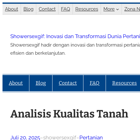
Lewati
About
Blog
Contact
FAQ
Resources
More
Zona N
ke
konten
Showersexgif: Inovasi dan Transformasi Dunia Perta
Showersexgif hadir dengan inovasi dan transformasi pertan
efisien dan berkelanjutan.
About
Blog
Contact
FAQ
Resources
Analisis Kualitas Tanah
Juli 20, 2025
–
showersexgif
–
Pertanian