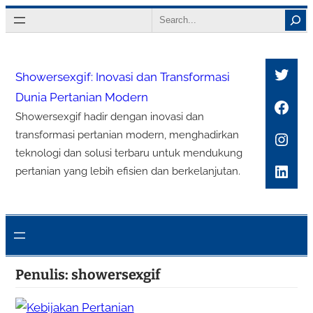
Lewati
Search
ke
konten
Twitt
Showersexgif: Inovasi dan Transformasi
Dunia Pertanian Modern
Face
Showersexgif hadir dengan inovasi dan
Inst
transformasi pertanian modern, menghadirkan
teknologi dan solusi terbaru untuk mendukung
Link
pertanian yang lebih efisien dan berkelanjutan.
Penulis:
showersexgif