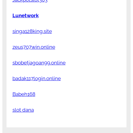
Lunetwork
singa128king.site
zeus707win.online
sbobetjagoan99.online
badak117login.online
Babeh168
slot dana