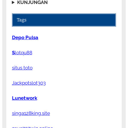
KUNJUNGAN
Tags
Depo Pulsa
S
lotqu88
situs toto
Jackpotslot303
Lunetwork
singa128king.site