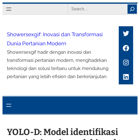
Lewati
Search
ke
konten
Twitt
Showersexgif: Inovasi dan Transformasi
Dunia Pertanian Modern
Face
Showersexgif hadir dengan inovasi dan
Inst
transformasi pertanian modern, menghadirkan
teknologi dan solusi terbaru untuk mendukung
Link
pertanian yang lebih efisien dan berkelanjutan.
YOLO-D: Model identifikasi