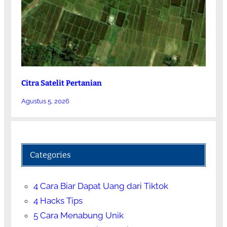
Citra Satelit Pertanian
Agustus 5, 2026
Categories
4 Cara Biar Dapat Uang dari Tiktok
4 Hacks Tips
5 Cara Menabung Unik