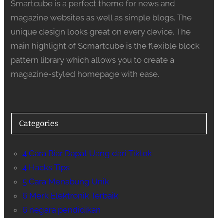
Smartcube is a perfect theme for news and
magazine websites as well as simple blogs. The
unique design looks great on every device. The
main highlight of Scmartcube is the flexible block
pattern library which allows you to create a
magazine-styled homepage with ease.
Categories
4 Cara Biar Dapat Uang dari Tiktok
4 Hacks Tips
5 Cara Menabung Unik
6 Merk Elektronik Terbaik
6 negara pendidikan