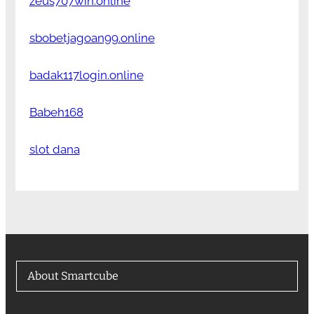
zeus707win.online
sbobetjagoan99.online
badak117login.online
Babeh168
slot dana
About Smartcube