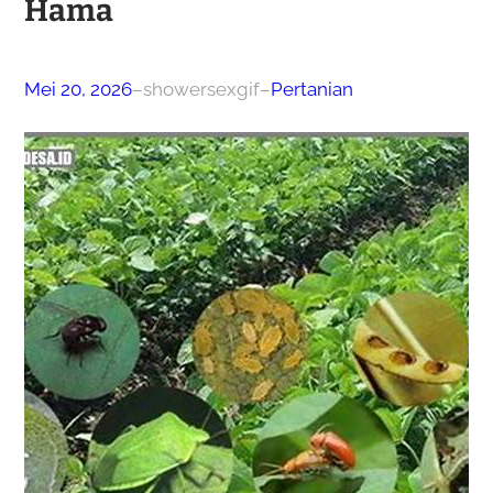
Hama
Mei 20, 2026
–
showersexgif
–
Pertanian