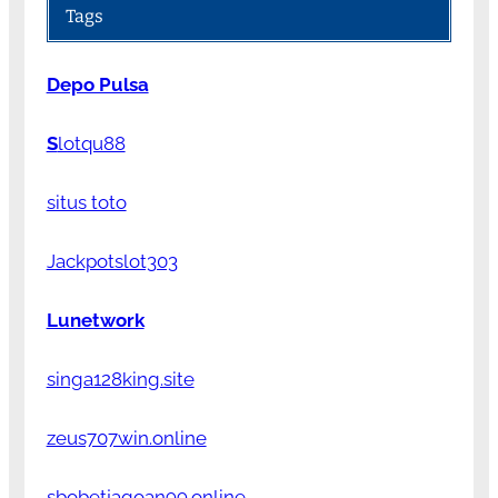
Tags
Depo Pulsa
S
lotqu88
situs toto
Jackpotslot303
Lunetwork
singa128king.site
zeus707win.online
sbobetjagoan99.online