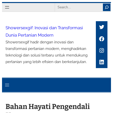
Lewati
Search
ke
konten
Twitt
Showersexgif: Inovasi dan Transformasi
Dunia Pertanian Modern
Face
Showersexgif hadir dengan inovasi dan
Inst
transformasi pertanian modern, menghadirkan
teknologi dan solusi terbaru untuk mendukung
Link
pertanian yang lebih efisien dan berkelanjutan.
Bahan Hayati Pengendali