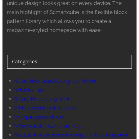
unique design looks great on every device. The
main highlight of Scmartcube is the flexible block
pattern library which allows you to create a
magazine-styled homepage with ease.
Categories
4 Cara Biar Dapat Uang dari Tiktok
4 Hacks Tips
5 Cara Menabung Unik
6 Merk Elektronik Terbaik
6 negara pendidikan
9 Persyaratan Lamaran Kerja
Analisis komprehensif mengenai transkriptomik