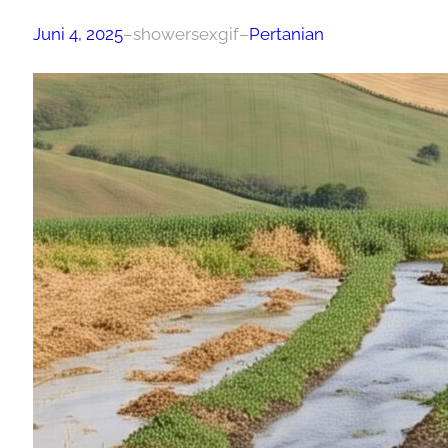
Juni 4, 2025
–
showersexgif
–
Pertanian