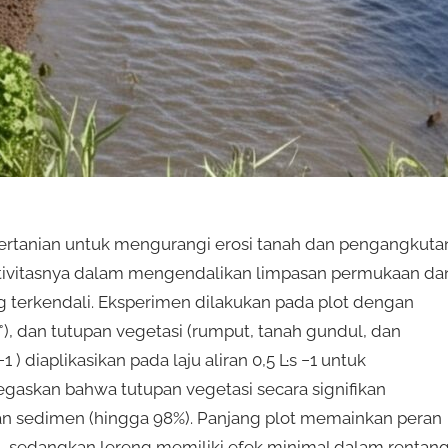
 pertanian untuk mengurangi erosi tanah dan pengangkuta
ektivitasnya dalam mengendalikan limpasan permukaan da
terkendali. Eksperimen dilakukan pada plot dengan
0°), dan tutupan vegetasi (rumput, tanah gundul, dan
 ) diaplikasikan pada laju aliran 0,5 L·s −1 untuk
askan bahwa tutupan vegetasi secara signifikan
n sedimen (hingga 98%). Panjang plot memainkan peran
sedangkan lereng memiliki efek minimal dalam rentan