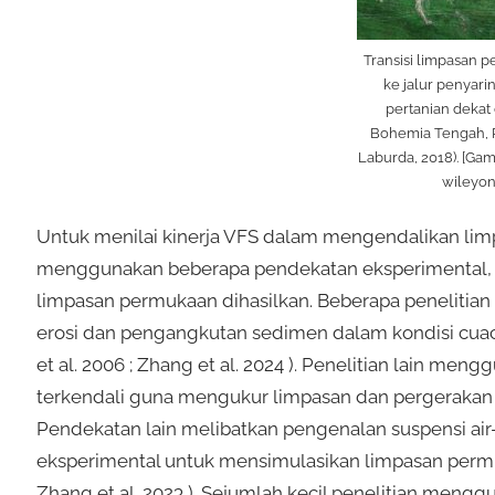
Transisi limpasan 
ke jalur penyarin
pertanian dekat
Bohemia Tengah, R
Laburda, 2018). [Gam
wileyon
Untuk menilai kinerja VFS dalam mengendalikan lim
menggunakan beberapa pendekatan eksperimental, 
limpasan permukaan dihasilkan. Beberapa penelitia
erosi dan pengangkutan sedimen dalam kondisi cuaca a
et al. 2006 ; Zhang et al. 2024 ). Penelitian lain m
terkendali guna mengukur limpasan dan pergerakan sed
Pendekatan lain melibatkan pengenalan suspensi air
eksperimental untuk mensimulasikan limpasan permukaan
Zhang et al. 2023 ). Sejumlah kecil penelitian men