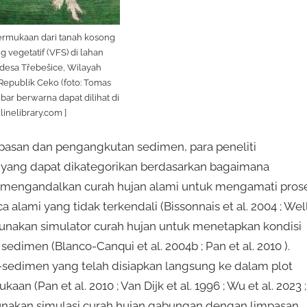
permukaan dari tanah kosong
g vegetatif (VFS) di lahan
 desa Třebešice, Wilayah
epublik Ceko (foto: Tomas
bar berwarna dapat dilihat di
linelibrary.com ]
pasan dan pengangkutan sedimen, para peneliti
yang dapat dikategorikan berdasarkan bagaimana
n mengandalkan curah hujan alami untuk mengamati pros
lami yang tidak terkendali (Bissonnais et al. 2004 ; Wel
enggunakan simulator curah hujan untuk menetapkan kondisi
imen (Blanco-Canqui et al. 2004b ; Pan et al. 2010 ).
-sedimen yang telah disiapkan langsung ke dalam plot
 (Pan et al. 2010 ; Van Dijk et al. 1996 ; Wu et al. 2023 ;
ggunakan simulasi curah hujan gabungan dengan limpasan