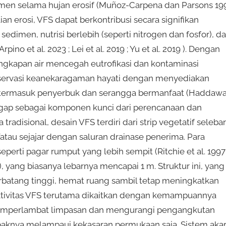
en selama hujan erosif (Muñoz-Carpena dan Parsons 19
lian erosi, VFS dapat berkontribusi secara signifikan
edimen, nutrisi berlebih (seperti nitrogen dan fosfor), d
o et al. 2023 ; Lei et al. 2019 ; Yu et al. 2019 ). Dengan
ngkapan air mencegah eutrofikasi dan kontaminasi
nservasi keanekaragaman hayati dengan menyediakan
, termasuk penyerbuk dan serangga bermanfaat (Haddaw
anggap sebagai komponen kunci dari perencanaan dan
adisional, desain VFS terdiri dari strip vegetatif selebar
atau sejajar dengan saluran drainase penerima. Para
seperti pagar rumput yang lebih sempit (Ritchie et al. 1997
 yang biasanya lebarnya mencapai 1 m. Struktur ini, yang
berbatang tinggi, hemat ruang sambil tetap meningkatkan
tivitas VFS terutama dikaitkan dengan kemampuannya
emperlambat limpasan dan mengurangi pengangkutan
ampaknya melampaui kekasaran permukaan saja. Sistem aka