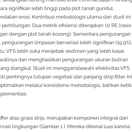
a signifikan lebih tinggi pada plot tanah gundul,
lian erosi. Kontribusi metodologis utama dari studi ini
erhitungan. Dua metrik efisiensi diterapkan: (1) RE (rasio
dingan dengan plot tanah kosong). Sementara pengurangan
pengurangan limpasan bervariasi lebih signifikan (19,9%)
tu, VFS lebih suka menjebak sedimen yang lebih kasar,
ewatinya dan menghasilkan pengurangan ukuran butiran
yang diangkut. Studi ini menggarisbawahi efektivitas VFS
entingnya tutupan vegetasi dan panjang strip filter. Ini
ptimalkan melalui konsistensi metodologis, bahkan ketik
mplementasi.
buffer atau grass strip, merupakan komponen integral dari
rvasi lingkungan (Gambar 1 ). Mereka dikenal luas karena