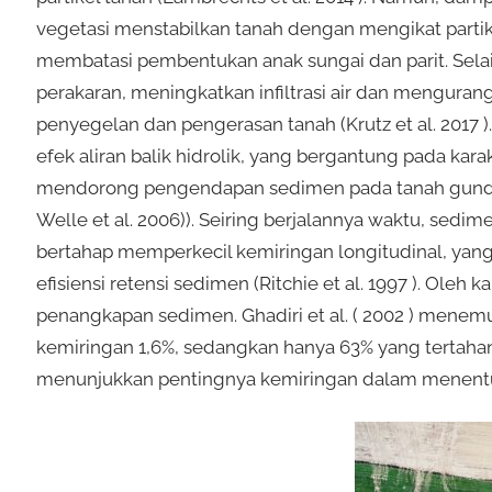
vegetasi menstabilkan tanah dengan mengikat partik
membatasi pembentukan anak sungai dan parit. Selai
perakaran, meningkatkan infiltrasi air dan mengu
penyegelan dan pengerasan tanah (Krutz et al. 2017 )
efek aliran balik hidrolik, yang bergantung pada kar
mendorong pengendapan sedimen pada tanah gundul tepa
Welle et al. 2006)). Seiring berjalannya waktu, se
bertahap memperkecil kemiringan longitudinal, ya
efisiensi retensi sedimen (Ritchie et al. 1997 ). Oleh
penangkapan sedimen. Ghadiri et al. ( 2002 ) mene
kemiringan 1,6%, sedangkan hanya 63% yang tertahan
menunjukkan pentingnya kemiringan dalam menentuk