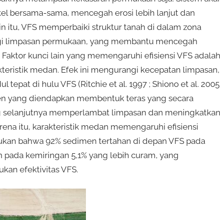
el bersama-sama, mencegah erosi lebih lanjut dan
n itu, VFS memperbaiki struktur tanah di dalam zona
rangi limpasan permukaan, yang membantu mencegah
. Faktor kunci lain yang memengaruhi efisiensi VFS adala
akteristik medan. Efek ini mengurangi kecepatan limpasan,
t di hulu VFS (Ritchie et al. 1997 ; Shiono et al. 2005 
dimen yang diendapkan membentuk teras yang secara
ng selanjutnya memperlambat limpasan dan meningkatka
 karena itu, karakteristik medan memengaruhi efisiensi
mukan bahwa 92% sedimen tertahan di depan VFS pada
 pada kemiringan 5,1% yang lebih curam, yang
an efektivitas VFS.