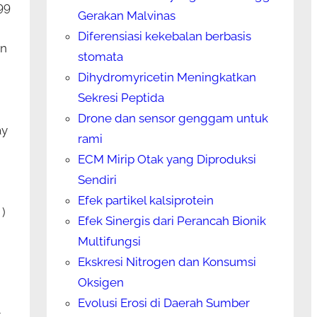
99
Gerakan Malvinas
Diferensiasi kekebalan berbasis
an
stomata
Dihydromyricetin Meningkatkan
Sekresi Peptida
Drone dan sensor genggam untuk
ay
rami
ECM Mirip Otak yang Diproduksi
Sendiri
Efek partikel kalsiprotein
 )
Efek Sinergis dari Perancah Bionik
Multifungsi
Ekskresi Nitrogen dan Konsumsi
Oksigen
Evolusi Erosi di Daerah Sumber
r