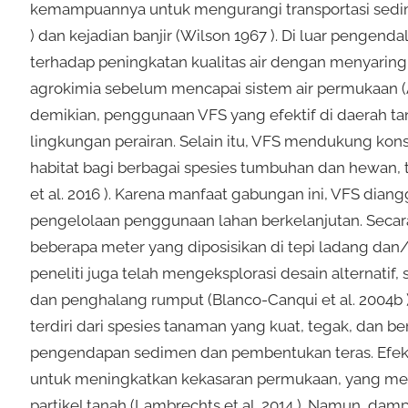
kemampuannya untuk mengurangi transportasi sedim
) dan kejadian banjir (Wilson 1967 ). Di luar pengenda
terhadap peningkatan kualitas air dengan menyaring s
agrokimia sebelum mencapai sistem air permukaan (Arpin
demikian, penggunaan VFS yang efektif di daerah ta
lingkungan perairan. Selain itu, VFS mendukung ko
habitat bagi berbagai spesies tumbuhan dan hewan
et al. 2016 ). Karena manfaat gabungan ini, VFS di
pengelolaan penggunaan lahan berkelanjutan. Secara tr
beberapa meter yang diposisikan di tepi ladang dan/
peneliti juga telah mengeksplorasi desain alternatif, 
dan penghalang rumput (Blanco-Canqui et al. 2004b ),
terdiri dari spesies tanaman yang kuat, tegak, dan 
pengendapan sedimen dan pembentukan teras. Efek
untuk meningkatkan kekasaran permukaan, yang m
partikel tanah (Lambrechts et al. 2014 ). Namun, d