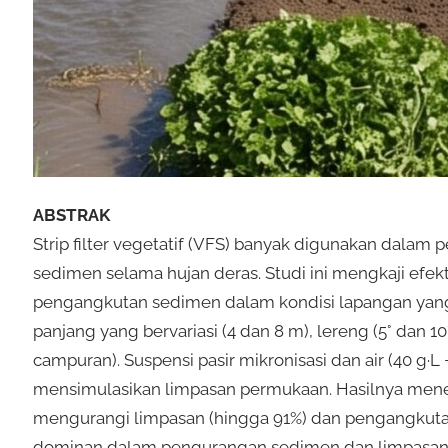
ABSTRAK
Strip filter vegetatif (VFS) banyak digunakan dalam
sedimen selama hujan deras. Studi ini mengkaji ef
pengangkutan sedimen dalam kondisi lapangan yang 
panjang yang bervariasi (4 dan 8 m), lereng (5° dan 1
campuran). Suspensi pasir mikronisasi dan air (40 g·L −1
mensimulasikan limpasan permukaan. Hasilnya meneg
mengurangi limpasan (hingga 91%) dan pengangkuta
dominan dalam pengurangan sedimen dan limpasan, 