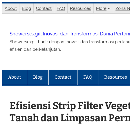
Lewati
About
Blog
Contact
FAQ
Resources
More
Zona N
ke
konten
Showersexgif: Inovasi dan Transformasi Dunia Perta
Showersexgif hadir dengan inovasi dan transformasi pertan
efisien dan berkelanjutan.
About
Blog
Contact
FAQ
Resources
Efisiensi Strip Filter Vege
Tanah dan Limpasan Pe