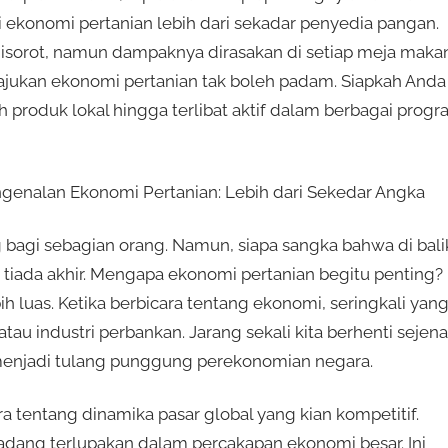
 ekonomi pertanian lebih dari sekadar penyedia pangan.
disorot, namun dampaknya dirasakan di setiap meja makan
jukan ekonomi pertanian tak boleh padam. Siapkah Anda
h produk lokal hingga terlibat aktif dalam berbagai prog
genalan Ekonomi Pertanian: Lebih dari Sekedar Angka
 bagi sebagian orang. Namun, siapa sangka bahwa di bali
ng tiada akhir. Mengapa ekonomi pertanian begitu penting?
bih luas. Ketika berbicara tentang ekonomi, seringkali yan
 atau industri perbankan. Jarang sekali kita berhenti sejen
menjadi tulang punggung perekonomian negara.
ra tentang dinamika pasar global yang kian kompetitif.
i kadang terlupakan dalam percakapan ekonomi besar. Ini