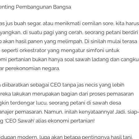
r Penting Pembangunan Bangsa
las jus buah segar, atau menikmati cemilan sore, kita harus
angkan, di suatu pagi yang cerah, seorang petani berdiri
kan hasil panen yang melimpah. Di sinilah mulai terasa
eperti orkestrator yang mengatur simfoni untuk
i pertanian bukan hanya soal sawah ladang dan cangkul
ar perekonomian negara.
 diibaratkan sebagai CEO tanpa jas necis yang lebih
ereka lakukan merupakan bagian dari proses pemasaran
kin terdengar lucu, seorang petani di sawah desa
jer pemasaran. Namun, inilah kenyataannya! Jadi, siap
ang ‘CEO Sawah’ alias ekonomi pertanian!
idupan modern, lupa akan betapa pentingnya hasil tani.