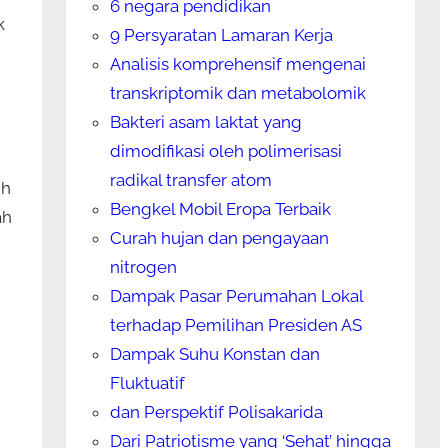
6 negara pendidikan
k
9 Persyaratan Lamaran Kerja
n
Analisis komprehensif mengenai
transkriptomik dan metabolomik
Bakteri asam laktat yang
dimodifikasi oleh polimerisasi
radikal transfer atom
ih
Bengkel Mobil Eropa Terbaik
ah
Curah hujan dan pengayaan
nitrogen
,
Dampak Pasar Perumahan Lokal
terhadap Pemilihan Presiden AS
Dampak Suhu Konstan dan
Fluktuatif
dan Perspektif Polisakarida
Dari Patriotisme yang ‘Sehat’ hingga