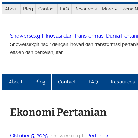
Lewati
About
Blog
Contact
FAQ
Resources
More
Zona N
ke
konten
Showersexgif: Inovasi dan Transformasi Dunia Perta
Showersexgif hadir dengan inovasi dan transformasi pertan
efisien dan berkelanjutan.
About
Blog
Contact
FAQ
Resources
Ekonomi Pertanian
Oktober 5, 2025
–
showersexgif
–
Pertanian