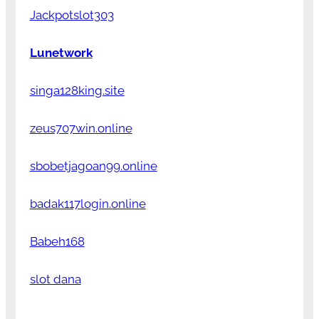
Jackpotslot303
Lunetwork
singa128king.site
zeus707win.online
sbobetjagoan99.online
badak117login.online
Babeh168
slot dana