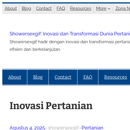
Lewati
About
Blog
Contact
FAQ
Resources
More
Zona N
ke
konten
Showersexgif: Inovasi dan Transformasi Dunia Perta
Showersexgif hadir dengan inovasi dan transformasi pertan
efisien dan berkelanjutan.
About
Blog
Contact
FAQ
Resources
Inovasi Pertanian
Agustus 4, 2025
–
showersexgif
–
Pertanian