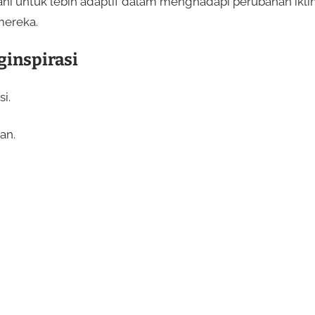
ani untuk lebih adaptif dalam menghadapi perubahan ikli
mereka.
ginspirasi
i.
an.