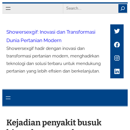
Lewati
Search
ke
konten
Twitt
Showersexgif: Inovasi dan Transformasi
Dunia Pertanian Modern
Face
Showersexgif hadir dengan inovasi dan
Inst
transformasi pertanian modern, menghadirkan
teknologi dan solusi terbaru untuk mendukung
Link
pertanian yang lebih efisien dan berkelanjutan.
Kejadian penyakit busuk