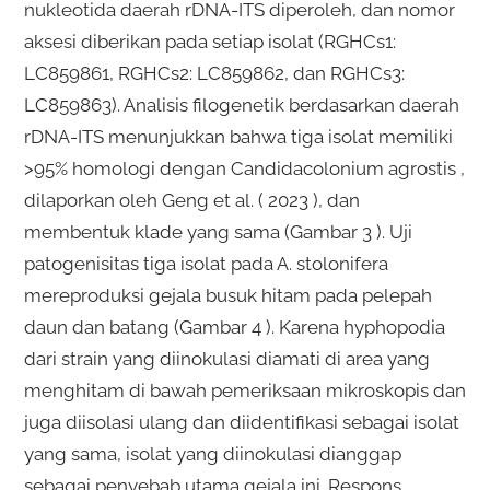
nukleotida daerah rDNA-ITS diperoleh, dan nomor
aksesi diberikan pada setiap isolat (RGHCs1:
LC859861, RGHCs2: LC859862, dan RGHCs3:
LC859863). Analisis filogenetik berdasarkan daerah
rDNA-ITS menunjukkan bahwa tiga isolat memiliki
>95% homologi dengan Candidacolonium agrostis ,
dilaporkan oleh Geng et al. ( 2023 ), dan
membentuk klade yang sama (Gambar 3 ). Uji
patogenisitas tiga isolat pada A. stolonifera
mereproduksi gejala busuk hitam pada pelepah
daun dan batang (Gambar 4 ). Karena hyphopodia
dari strain yang diinokulasi diamati di area yang
menghitam di bawah pemeriksaan mikroskopis dan
juga diisolasi ulang dan diidentifikasi sebagai isolat
yang sama, isolat yang diinokulasi dianggap
sebagai penyebab utama gejala ini. Respons