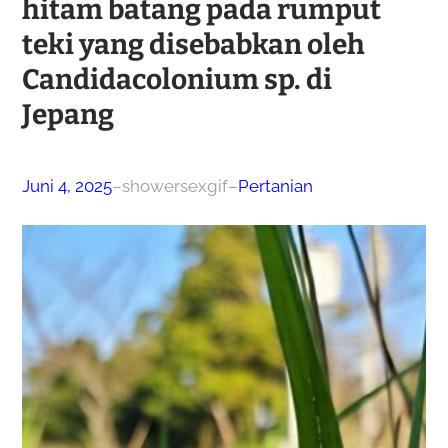
hitam batang pada rumput
teki yang disebabkan oleh
Candidacolonium sp. di
Jepang
Juni 4, 2025
–
showersexgif
–
Pertanian