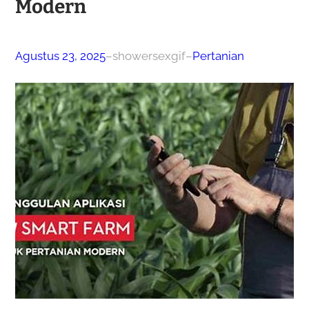
Modern
Agustus 23, 2025
–
showersexgif
–
Pertanian