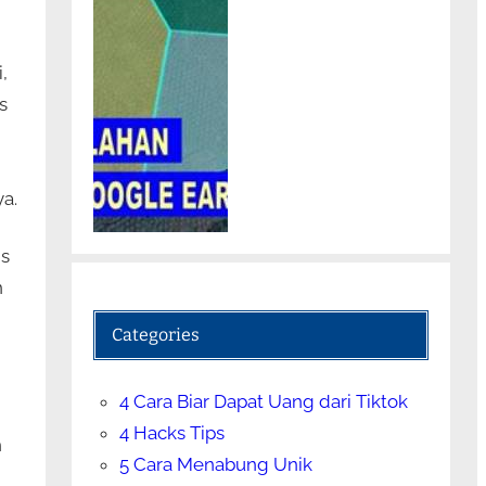
,
s
a.
is
n
Categories
4 Cara Biar Dapat Uang dari Tiktok
4 Hacks Tips
h
5 Cara Menabung Unik