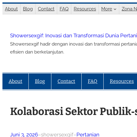
Lewati
About
Blog
Contact
FAQ
Resources
More
Zona N
ke
konten
Showersexgif: Inovasi dan Transformasi Dunia Perta
Showersexgif hadir dengan inovasi dan transformasi pertan
efisien dan berkelanjutan.
About
Blog
Contact
FAQ
Resources
Kolaborasi Sektor Publik
Juni 3, 2026
–
showersexgif
–
Pertanian