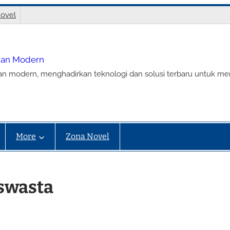
ovel
nian Modern
ian modern, menghadirkan teknologi dan solusi terbaru untuk m
More
Zona Novel
‑swasta