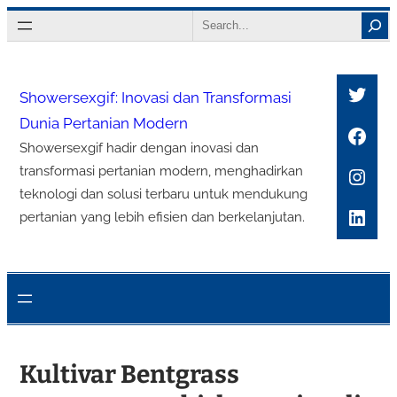
Lewati
Search
ke
konten
Twitt
Showersexgif: Inovasi dan Transformasi
Dunia Pertanian Modern
Face
Showersexgif hadir dengan inovasi dan
Inst
transformasi pertanian modern, menghadirkan
teknologi dan solusi terbaru untuk mendukung
Link
pertanian yang lebih efisien dan berkelanjutan.
Kultivar Bentgrass