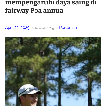
mempengaruhi daya saing di
fairway Poa annua
April 22, 2025
–
showersexgif
–
Pertanian