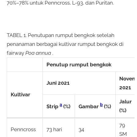
70%–78% untuk Penncross, L-93, dan Puritan.
TABEL 1.
Penutupan rumput bengkok setelah
penanaman berbagai kultivar rumput bengkok di
fairway
Poa annua
.
Penutup rumput bengkok
Novem
Juni 2021
2021
Kultivar
Jalur
a
b
Strip
(%)
Gambar
(%)
(%)
79
Penncross
73 hari
34
SM