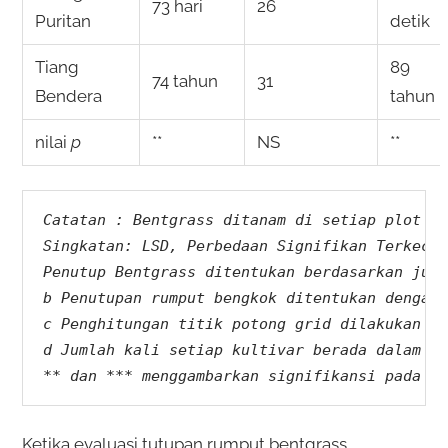
73 hari
26
Puritan
detik
Tiang
89
74 tahun
31
Bendera
tahun
nilai
p
**
NS
**
Catatan : Bentgrass ditanam di setiap plot de
Singkatan: LSD, Perbedaan Signifikan Terkecil
Penutup Bentgrass ditentukan berdasarkan juml
b Penutupan rumput bengkok ditentukan dengan 
c Penghitungan titik potong grid dilakukan me
d Jumlah kali setiap kultivar berada dalam ka
** dan *** menggambarkan signifikansi pada ti
Ketika evaluasi tutupan rumput bentgrass