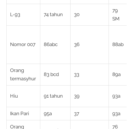
79
L-93
74 tahun
30
SM
Nomor 007
86abc
36
88ab
Orang
83 bcd
33
89a
termasyhur
Hiu
91 tahun
39
93a
Ikan Pari
95a
37
93a
Orang
76