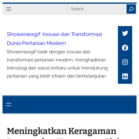
Lewati
Search
ke
konten
Twitt
Showersexgif: Inovasi dan Transformasi
Dunia Pertanian Modern
Face
Showersexgif hadir dengan inovasi dan
Inst
transformasi pertanian modern, menghadirkan
teknologi dan solusi terbaru untuk mendukung
Link
pertanian yang lebih efisien dan berkelanjutan.
Meningkatkan Keragaman