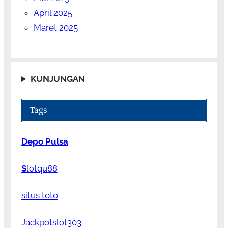
April 2025
Maret 2025
KUNJUNGAN
Tags
Depo Pulsa
S
lotqu88
situs toto
Jackpotslot303