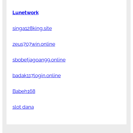
Lunetwork
singa128king.site
zeus707win.online
sbobetjagoan99.online
badak117login.online
Babeh168
slot dana