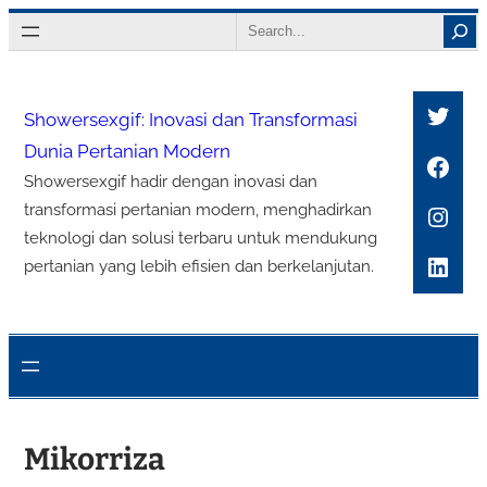
Lewati
Search
ke
konten
Twitt
Showersexgif: Inovasi dan Transformasi
Dunia Pertanian Modern
Face
Showersexgif hadir dengan inovasi dan
Inst
transformasi pertanian modern, menghadirkan
teknologi dan solusi terbaru untuk mendukung
Link
pertanian yang lebih efisien dan berkelanjutan.
Mikorriza