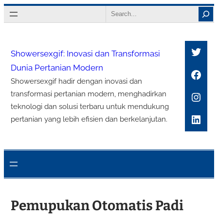
Lewati
Search
ke
konten
Twitt
Showersexgif: Inovasi dan Transformasi
Dunia Pertanian Modern
Face
Showersexgif hadir dengan inovasi dan
Inst
transformasi pertanian modern, menghadirkan
teknologi dan solusi terbaru untuk mendukung
Link
pertanian yang lebih efisien dan berkelanjutan.
Pemupukan Otomatis Padi