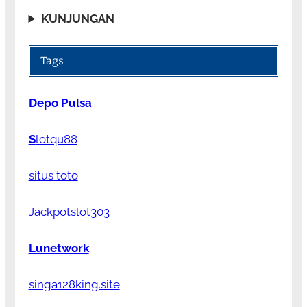
KUNJUNGAN
Tags
Depo Pulsa
S
lotqu88
situs toto
Jackpotslot303
Lunetwork
singa128king.site