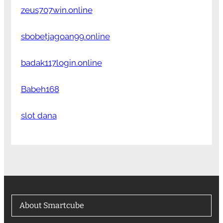
zeus707win.online
sbobetjagoan99.online
badak117login.online
Babeh168
slot dana
About Smartcube