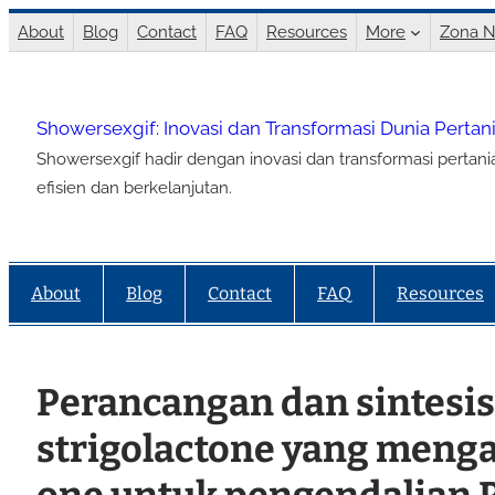
Lewati
About
Blog
Contact
FAQ
Resources
More
Zona N
ke
konten
Showersexgif: Inovasi dan Transformasi Dunia Perta
Showersexgif hadir dengan inovasi dan transformasi pertan
efisien dan berkelanjutan.
About
Blog
Contact
FAQ
Resources
Perancangan dan sintesi
strigolactone yang meng