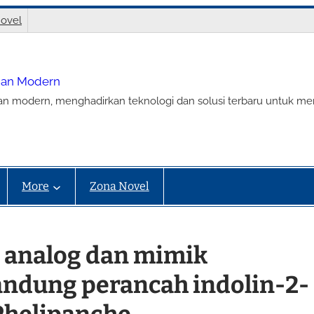
ovel
nian Modern
ian modern, menghadirkan teknologi dan solusi terbaru untuk m
More
Zona Novel
s analog dan mimik
andung perancah indolin-2-