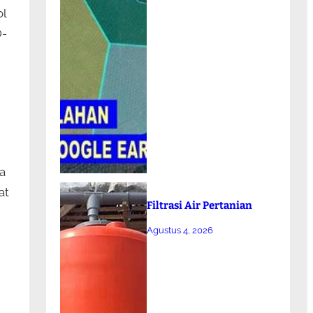
ol
O-
a
at
Filtrasi Air Pertanian
Agustus 4, 2026