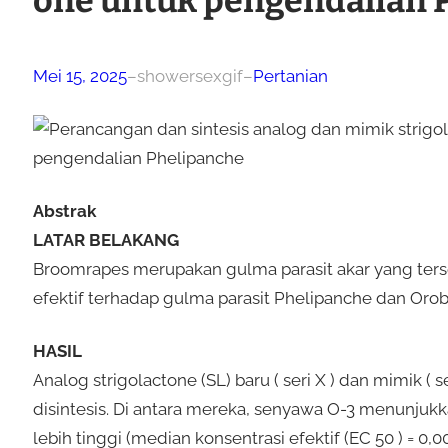
one untuk pengendalian 
Mei 15, 2025
–
showersexgif
–
Pertanian
Abstrak
LATAR BELAKANG
Broomrapes merupakan gulma parasit akar yang terse
efektif terhadap gulma parasit Phelipanche dan Orob
HASIL
Analog strigolactone (SL) baru ( seri X ) dan mimik ( 
disintesis. Di antara mereka, senyawa O-3 menunjukka
lebih tinggi (median konsentrasi efektif (EC 50 ) = 0,