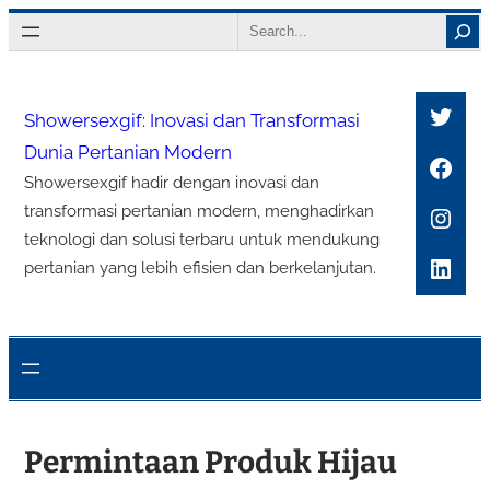
Lewati
Search
ke
konten
Twitt
Showersexgif: Inovasi dan Transformasi
Dunia Pertanian Modern
Face
Showersexgif hadir dengan inovasi dan
Inst
transformasi pertanian modern, menghadirkan
teknologi dan solusi terbaru untuk mendukung
Link
pertanian yang lebih efisien dan berkelanjutan.
Permintaan Produk Hijau