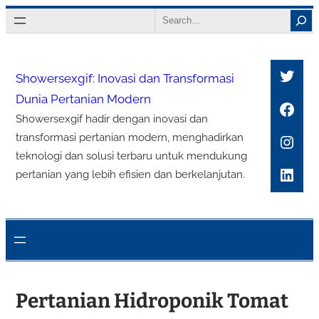
Lewati
Search
ke
konten
Twitt
Showersexgif: Inovasi dan Transformasi
Dunia Pertanian Modern
Face
Showersexgif hadir dengan inovasi dan
Inst
transformasi pertanian modern, menghadirkan
teknologi dan solusi terbaru untuk mendukung
Link
pertanian yang lebih efisien dan berkelanjutan.
Pertanian Hidroponik Tomat