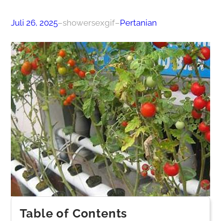
Juli 26, 2025
–
showersexgif
–
Pertanian
Table of Contents