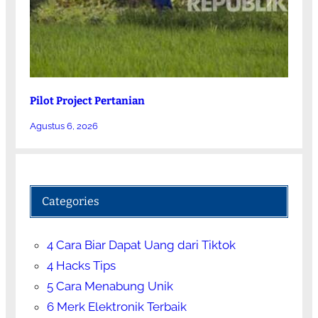
Pilot Project Pertanian
Agustus 6, 2026
Categories
4 Cara Biar Dapat Uang dari Tiktok
4 Hacks Tips
5 Cara Menabung Unik
6 Merk Elektronik Terbaik