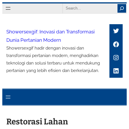
Lewati
Search
ke
konten
Twitt
Showersexgif: Inovasi dan Transformasi
Dunia Pertanian Modern
Face
Showersexgif hadir dengan inovasi dan
Inst
transformasi pertanian modern, menghadirkan
teknologi dan solusi terbaru untuk mendukung
Link
pertanian yang lebih efisien dan berkelanjutan.
Restorasi Lahan