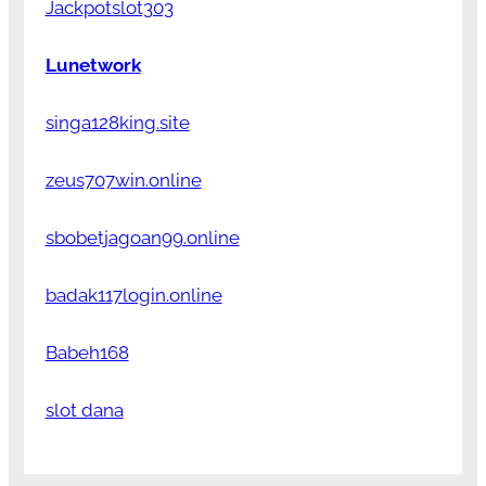
Jackpotslot303
Lunetwork
singa128king.site
zeus707win.online
sbobetjagoan99.online
badak117login.online
Babeh168
slot dana