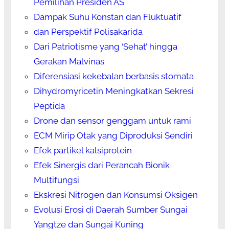
Pemilihan Presiden AS
Dampak Suhu Konstan dan Fluktuatif
dan Perspektif Polisakarida
Dari Patriotisme yang ‘Sehat’ hingga
Gerakan Malvinas
Diferensiasi kekebalan berbasis stomata
Dihydromyricetin Meningkatkan Sekresi
Peptida
Drone dan sensor genggam untuk rami
ECM Mirip Otak yang Diproduksi Sendiri
Efek partikel kalsiprotein
Efek Sinergis dari Perancah Bionik
Multifungsi
Ekskresi Nitrogen dan Konsumsi Oksigen
Evolusi Erosi di Daerah Sumber Sungai
Yangtze dan Sungai Kuning