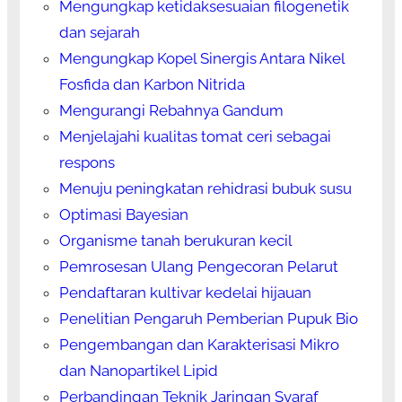
Mengungkap ketidaksesuaian filogenetik
dan sejarah
Mengungkap Kopel Sinergis Antara Nikel
Fosfida dan Karbon Nitrida
Mengurangi Rebahnya Gandum
Menjelajahi kualitas tomat ceri sebagai
respons
Menuju peningkatan rehidrasi bubuk susu
Optimasi Bayesian
Organisme tanah berukuran kecil
Pemrosesan Ulang Pengecoran Pelarut
Pendaftaran kultivar kedelai hijauan
Penelitian Pengaruh Pemberian Pupuk Bio
Pengembangan dan Karakterisasi Mikro
dan Nanopartikel Lipid
Perbandingan Teknik Jaringan Syaraf