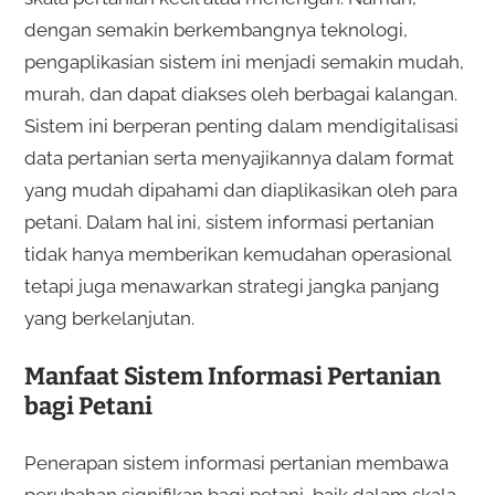
dengan semakin berkembangnya teknologi,
pengaplikasian sistem ini menjadi semakin mudah,
murah, dan dapat diakses oleh berbagai kalangan.
Sistem ini berperan penting dalam mendigitalisasi
data pertanian serta menyajikannya dalam format
yang mudah dipahami dan diaplikasikan oleh para
petani. Dalam hal ini, sistem informasi pertanian
tidak hanya memberikan kemudahan operasional
tetapi juga menawarkan strategi jangka panjang
yang berkelanjutan.
Manfaat Sistem Informasi Pertanian
bagi Petani
Penerapan sistem informasi pertanian membawa