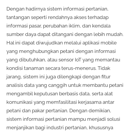
Dengan hadirnya sistem informasi pertanian,
tantangan seperti rendahnya akses terhadap
informasi pasar, perubahan iklim, dan kendala
sumber daya dapat ditangani dengan lebih mudah.
Hal ini dapat diwujudkan melalui aplikasi mobile
yang menghubungkan petani dengan informasi
yang dibutuhkan, atau sensor IoT yang memantau
kondisi tanaman secara terus-menerus. Tidak
jarang, sistem ini juga dilengkapi dengan fitur
analisis data yang canggih untuk membantu petani
mengambil keputusan berbasis data, serta alat
komunikasi yang memfasilitasi kerjasama antar
petani dan pakar pertanian. Dengan demikian,
sistem informasi pertanian mampu menjadi solusi
menjanjikan bagi industri pertanian, khususnya