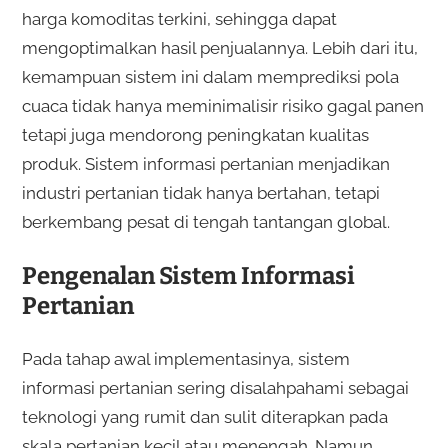
harga komoditas terkini, sehingga dapat
mengoptimalkan hasil penjualannya. Lebih dari itu,
kemampuan sistem ini dalam memprediksi pola
cuaca tidak hanya meminimalisir risiko gagal panen
tetapi juga mendorong peningkatan kualitas
produk. Sistem informasi pertanian menjadikan
industri pertanian tidak hanya bertahan, tetapi
berkembang pesat di tengah tantangan global.
Pengenalan Sistem Informasi
Pertanian
Pada tahap awal implementasinya, sistem
informasi pertanian sering disalahpahami sebagai
teknologi yang rumit dan sulit diterapkan pada
skala pertanian kecil atau menengah. Namun,