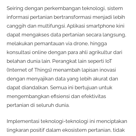
Seiring dengan perkembangan teknologi, sistem
informasi pertanian bertransformasi menjadi lebih
canggih dan multifungsi. Aplikasi smartphone kini
dapat mengakses data pertanian secara langsung,
melakukan pemantauan via drone, hingga
konsultasi online dengan para ahli agrikultur dari
belahan dunia lain. Perangkat lain seperti IoT
(Internet of Things) menambah lapisan inovasi
dengan menyajikan data yang lebih akurat dan
dapat diandalkan. Semua ini bertujuan untuk
mengembangkan efisiensi dan efektivitas
pertanian di seluruh dunia.
Implementasi teknologi-teknologi ini menciptakan
lingkaran positif dalam ekosistem pertanian, tidak