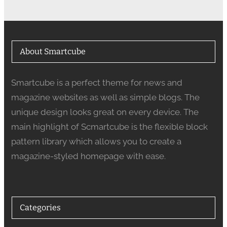
About Smartcube
Smartcube is a perfect theme for news and
magazine websites as well as simple blogs. The
unique design looks great on every device. The
main highlight of Scmartcube is the flexible block
pattern library which allows you to create a
magazine-styled homepage with ease.
Categories