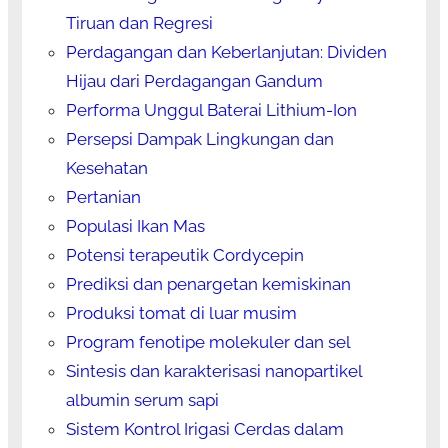
Tiruan dan Regresi
Perdagangan dan Keberlanjutan: Dividen
Hijau dari Perdagangan Gandum
Performa Unggul Baterai Lithium-Ion
Persepsi Dampak Lingkungan dan
Kesehatan
Pertanian
Populasi Ikan Mas
Potensi terapeutik Cordycepin
Prediksi dan penargetan kemiskinan
Produksi tomat di luar musim
Program fenotipe molekuler dan sel
Sintesis dan karakterisasi nanopartikel
albumin serum sapi
Sistem Kontrol Irigasi Cerdas dalam