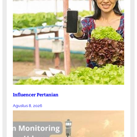
Influencer Pertanian
Agustus 8, 2026