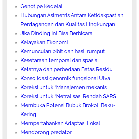
Genotipe Kedelai
Hubungan Asimetris Antara Ketidakpastian
Perdagangan dan Kualitas Lingkungan
Jika Dinding Ini Bisa Berbicara
Kelayakan Ekonomi
Kemunculan bibit dan hasil rumput
Kesetaraan temporal dan spasial
Ketatnya dan perbedaan Batas Residu
Konsolidasi genomik fungsional Ulva
Koreksi untuk “Manajemen mekanis
Koreksi untuk “Netralisasi Rendah SARS
Membuka Potensi Bubuk Brokoli Beku-
Kering
Mempertahankan Adaptasi Lokal
Mendorong predator