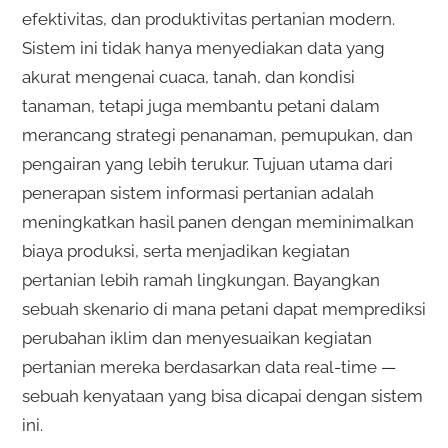
efektivitas, dan produktivitas pertanian modern.
Sistem ini tidak hanya menyediakan data yang
akurat mengenai cuaca, tanah, dan kondisi
tanaman, tetapi juga membantu petani dalam
merancang strategi penanaman, pemupukan, dan
pengairan yang lebih terukur. Tujuan utama dari
penerapan sistem informasi pertanian adalah
meningkatkan hasil panen dengan meminimalkan
biaya produksi, serta menjadikan kegiatan
pertanian lebih ramah lingkungan. Bayangkan
sebuah skenario di mana petani dapat memprediksi
perubahan iklim dan menyesuaikan kegiatan
pertanian mereka berdasarkan data real-time —
sebuah kenyataan yang bisa dicapai dengan sistem
ini.