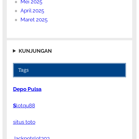
Mei 2025
April 2025
Maret 2025
KUNJUNGAN
Tags
Depo Pulsa
S
lotqu88
situs toto
Jackpotslot303