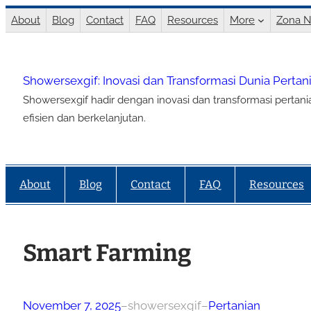
Lewati
About
Blog
Contact
FAQ
Resources
More
Zona N
ke
konten
Showersexgif: Inovasi dan Transformasi Dunia Perta
Showersexgif hadir dengan inovasi dan transformasi pertan
efisien dan berkelanjutan.
About
Blog
Contact
FAQ
Resources
Smart Farming
November 7, 2025
–
showersexgif
–
Pertanian