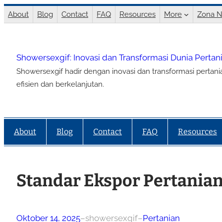
Lewati
About
Blog
Contact
FAQ
Resources
More
Zona N
ke
konten
Showersexgif: Inovasi dan Transformasi Dunia Perta
Showersexgif hadir dengan inovasi dan transformasi pertan
efisien dan berkelanjutan.
About
Blog
Contact
FAQ
Resources
Standar Ekspor Pertania
Oktober 14, 2025
–
showersexgif
–
Pertanian