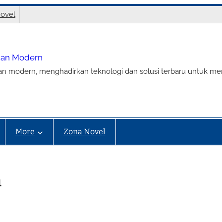
ovel
nian Modern
ian modern, menghadirkan teknologi dan solusi terbaru untuk m
More
Zona Novel
n