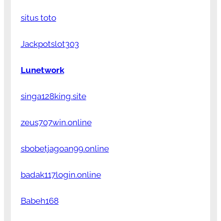
situs toto
Jackpotslot303
Lunetwork
singa128king.site
zeus707win.online
sbobetjagoan99.online
badak117login.online
Babeh168