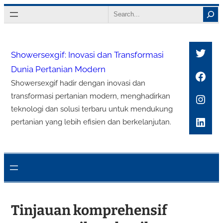
Lewati
Search
ke
konten
Twitt
Showersexgif: Inovasi dan Transformasi
Dunia Pertanian Modern
Face
Showersexgif hadir dengan inovasi dan
Inst
transformasi pertanian modern, menghadirkan
teknologi dan solusi terbaru untuk mendukung
Link
pertanian yang lebih efisien dan berkelanjutan.
Tinjauan komprehensif