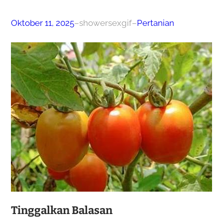
Oktober 11, 2025
–
showersexgif
–
Pertanian
Tinggalkan Balasan