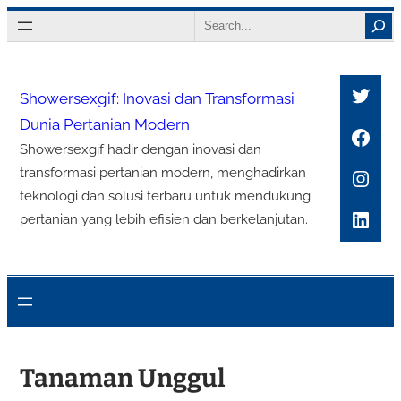
Lewati
Search
ke
konten
Twitt
Showersexgif: Inovasi dan Transformasi
Dunia Pertanian Modern
Face
Showersexgif hadir dengan inovasi dan
Inst
transformasi pertanian modern, menghadirkan
teknologi dan solusi terbaru untuk mendukung
Link
pertanian yang lebih efisien dan berkelanjutan.
Tanaman Unggul