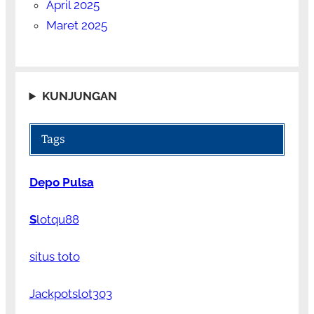
April 2025
Maret 2025
KUNJUNGAN
Tags
Depo Pulsa
S
lotqu88
situs toto
Jackpotslot303