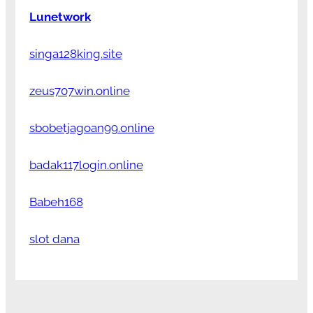
Lunetwork
singa128king.site
zeus707win.online
sbobetjagoan99.online
badak117login.online
Babeh168
slot dana