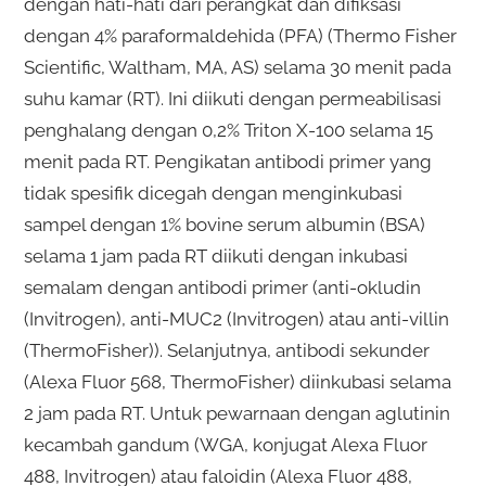
dengan hati-hati dari perangkat dan difiksasi
dengan 4% paraformaldehida (PFA) (Thermo Fisher
Scientific, Waltham, MA, AS) selama 30 menit pada
suhu kamar (RT). Ini diikuti dengan permeabilisasi
penghalang dengan 0,2% Triton X-100 selama 15
menit pada RT. Pengikatan antibodi primer yang
tidak spesifik dicegah dengan menginkubasi
sampel dengan 1% bovine serum albumin (BSA)
selama 1 jam pada RT diikuti dengan inkubasi
semalam dengan antibodi primer (anti-okludin
(Invitrogen), anti-MUC2 (Invitrogen) atau anti-villin
(ThermoFisher)). Selanjutnya, antibodi sekunder
(Alexa Fluor 568, ThermoFisher) diinkubasi selama
2 jam pada RT. Untuk pewarnaan dengan aglutinin
kecambah gandum (WGA, konjugat Alexa Fluor
488, Invitrogen) atau faloidin (Alexa Fluor 488,