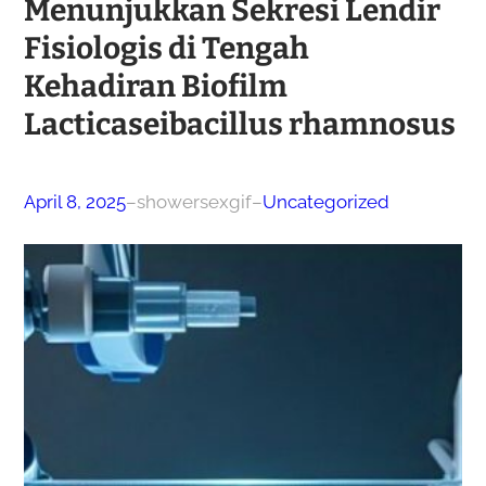
Menunjukkan Sekresi Lendir
Fisiologis di Tengah
Kehadiran Biofilm
Lacticaseibacillus rhamnosus
April 8, 2025
–
showersexgif
–
Uncategorized