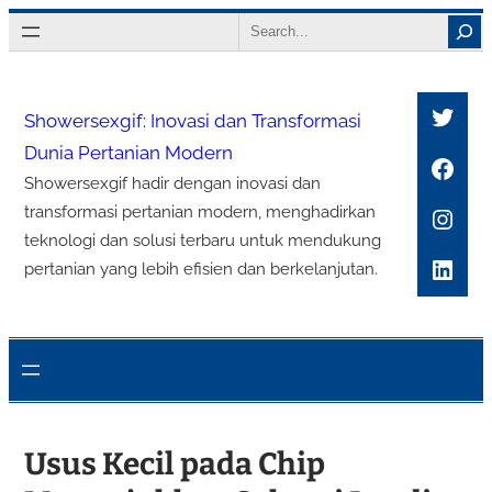
Lewati
Search
ke
konten
Twitt
Showersexgif: Inovasi dan Transformasi
Dunia Pertanian Modern
Face
Showersexgif hadir dengan inovasi dan
Inst
transformasi pertanian modern, menghadirkan
teknologi dan solusi terbaru untuk mendukung
Link
pertanian yang lebih efisien dan berkelanjutan.
Usus Kecil pada Chip